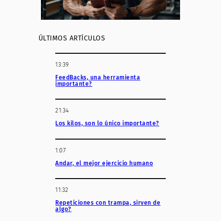
ÚLTIMOS ARTÍCULOS
13:39
FeedBacks, una herramienta
importante?
21:34
Los kilos, son lo único importante?
1:07
Andar, el mejor ejercicio humano
11:32
Repeticiones con trampa, sirven de
algo?