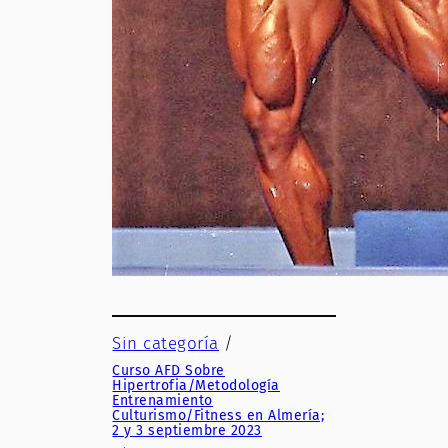
Sin categoría
/
Curso AFD Sobre
Hipertrofia/Metodología
Entrenamiento
Culturismo/Fitness en Almería;
2 y 3 septiembre 2023