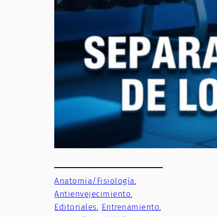
Anatomia/Fisiología
, 
Antienvejecimiento
, 
Editoriales
, 
Entrenamiento
, 