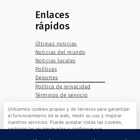
Enlaces
rápidos
Últimas noticias
Noticias del mundo
Noticias locales
Políticas
Deportes
Política de privacidad
Términos de servicio
Política de cookies
Utilizamos cookies propias y de terceros para garantizar
el funcionamiento de la web, medir su uso y mejorar
nuestros servicios. Puede aceptar todas las cookies,
rechazar las no necesarias o configurar sus
Facebook
Twitter
WordPress
preferencias.
Política de cookies