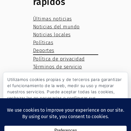
rápidos
Últimas noticias
Noticias del mundo
Noticias locales
Políticas
Deportes
Política de privacidad
Términos de servicio
Política de cookies
Utilizamos cookies propias y de terceros para garantizar
el funcionamiento de la web, medir su uso y mejorar
nuestros servicios. Puede aceptar todas las cookies,
rechazar las no necesarias o configurar sus
Facebook
Twitter
WordPress
preferencias.
Política de cookies
Aceptar todo