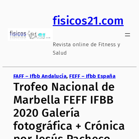
Saltar
al
fisicos21.com
contenido
Revista online de Fitness y
Salud
FAFF – Ifbb Andalucía
, 
FEFF – Ifbb España
Trofeo Nacional de
Marbella FEFF IFBB
2020 Galería
fotográfica + Crónica
por Jesús Pacheco