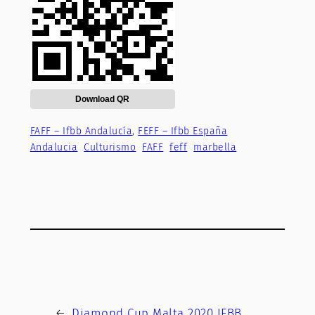
Download QR
FAFF – Ifbb Andalucía
, 
FEFF – Ifbb España
Andalucia
Culturismo
FAFF
feff
marbella
←
Diamond Cup Malta 2020 IFBB