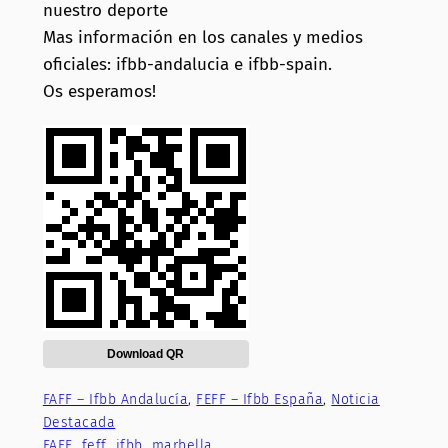
nuestro deporte
Mas información en los canales y medios
oficiales: ifbb-andalucia e ifbb-spain.
Os esperamos!
Download QR
FAFF – Ifbb Andalucía
, 
FEFF – Ifbb España
, 
Noticia
Destacada
FAFF
feff
ifbb
marbella