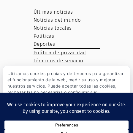
Últimas noticias
Noticias del mundo
Noticias locales
Políticas
Deportes
Política de privacidad
Términos de servicio
Política de cookies
Utilizamos cookies propias y de terceros para garantizar
el funcionamiento de la web, medir su uso y mejorar
nuestros servicios. Puede aceptar todas las cookies,
rechazar las no necesarias o configurar sus
Facebook
Twitter
WordPress
preferencias.
Política de cookies
Aceptar todo
Rechazar
Tema Pontos News Magazine