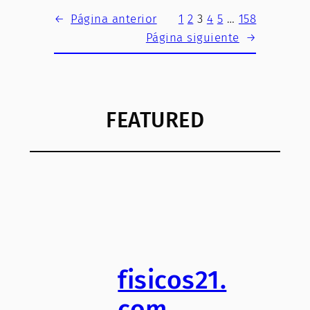
←
Página anterior
1
2
3
4
5
…
158
Página siguiente
→
FEATURED
fisicos21.
com